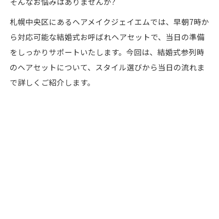
そんなお悩みはありませんか?
よくあるご質問
Q. 予約はどのくらい前にすれば良いですか?
札幌中央区にあるヘアメイクジェイエムでは、早朝7時か
ら対応可能な結婚式お呼ばれヘアセットで、当日の準備
Q. ヘアセットにかかる時間はどのくらいで
をしっかりサポートいたします。今回は、結婚式参列時
すか?
のヘアセットについて、スタイル選びから当日の流れま
Q. 髪が短くてもヘアセットできますか?
で詳しくご紹介します。
Q. 当日、ドレスや着物を着てから行っても
大丈夫ですか?
Q. 希望のスタイルがあるのですが、写真を
持っていっても良いですか?
Q. ヘアセットだけでなく、メイクもお願い
できますか?
Q. 料金はどのくらいかかりますか?
Q. 支払い方法は何がありますか?
まとめ