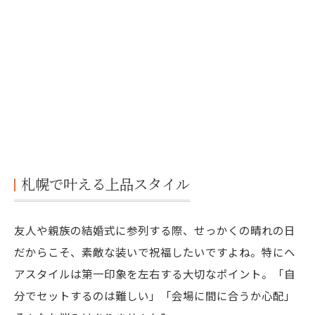
和装(訪問着・留袖)に合わせたヘアスタイル
結婚式当日の流れとタイムスケジュール
予約から当日までの準備
当日の理想的なタイムスケジュール
ヘアセットを長持ちさせるコツ
崩れにくいスタイルの特徴
当日気をつけたいポイント
ヘアメイクジェイエムの結婚式お呼ばれヘアセ
札幌で叶える上品スタイル
ットの特徴
早朝対応で余裕の準備
友人や親族の結婚式に参列する際、せっかくの晴れの日
幅広い年代に対応した技術力
だからこそ、素敵な装いで祝福したいですよね。特にヘ
和装・洋装どちらにも対応
アスタイルは第一印象を左右する大切なポイント。「自
大通り駅から徒歩3分の好立地
分でセットするのは難しい」「会場に間に合うか心配」