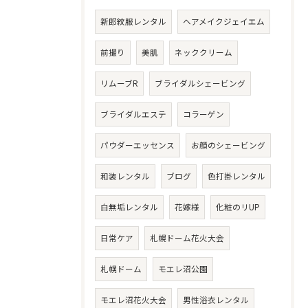
新郎紋服レンタル
ヘアメイクジェイエム
前撮り
美肌
ネッククリーム
リムーブR
ブライダルシェービング
ブライダルエステ
コラーゲン
パウダーエッセンス
お顔のシェービング
和装レンタル
ブログ
色打掛レンタル
白無垢レンタル
花嫁様
化粧のリUP
日常ケア
札幌ドーム花火大会
札幌ドーム
モエレ沼公園
モエレ沼花火大会
男性浴衣レンタル