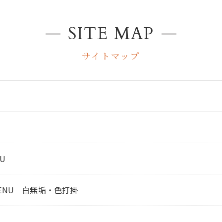
SITE MAP
サイトマップ
U
ENU 白無垢・色打掛