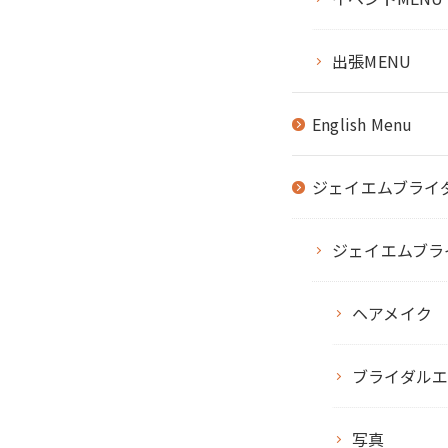
出張MENU
English Menu
ジェイエムブライ
ジェイエムブラ
ヘアメイク
ブライダル
写真