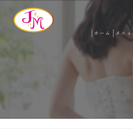
ホーム
メニュ
ブライ
和装レ
イベン
出張M