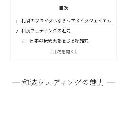
目次
札幌のブライダルならヘアメイクジェイエム
和装ウェディングの魅力
日本の伝統美を感じる結婚式
着物が持つ特別感と式の華やかさ
洋装と和装の違いについて
和装ウェディングはなぜ人気？
おすすめの着物スタイル
和装ウェディングの魅力
白無垢 − 純白の洗練された美しさ
色打掛 − 豪華絢爛な華麗さ
引き振袖 − 伝統を彩る仕立ての特徴
季節に合った素材や柄の選び方