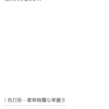
色打掛 − 豪華絢爛な華麗さ