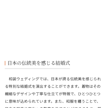
フォトウェディングで着物を楽しむ
季節に合った素材や柄の選び方
和装で映える背景スポット選び
カジュアルフォトで楽しむ和装
前撮りと後撮りのメリットは？
ヘアメイクと小物のこだわり
着物に合うヘアアレンジのポイント
和装に欠かせないアクセサリー・髪飾り
日本の伝統美を感じる結婚式
小物選びで個性をプラス
メイクで和装を引き立てるコツ
和装ウェディングでは、日本が誇る伝統美を感じられ
る特別な結婚式を演出することができます。着物はその
一生の思い出を作るための準備
繊細なデザインや丁寧な仕立てが特徴で、ひとつひとつ
事前リハーサルで納得のスタイルに
に意味が込められています。また、和服を纏うことで、
プロに依頼する安心感