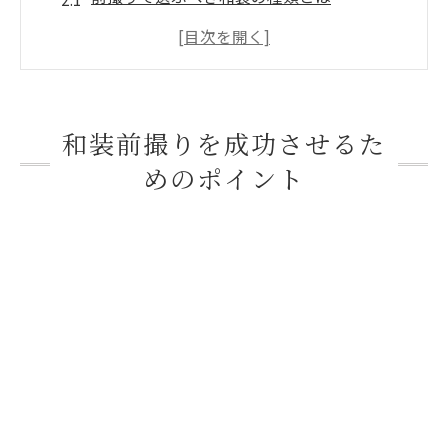
ロケーション選びがヘアメイクに与える影
響
ヘアメイクが和装撮影で重要な理由
プロのアドバイスを取り入れた事前準備
和装前撮りを成功させるた
和装に合うヘアスタイルの種類
めのポイント
伝統的な日本髪アレンジの魅力
モダンスタイルに合わせたヘアアレンジ
髪飾りで個性を引き立てるテクニック
着物を引き立てるメイクのコツ
和装に合うカラーバランスを考えたメイク
目元やリップに女性らしさをプラス
メイクと着物全体の調和を保つ方法
撮影中のメイク直しで気をつけるポイント