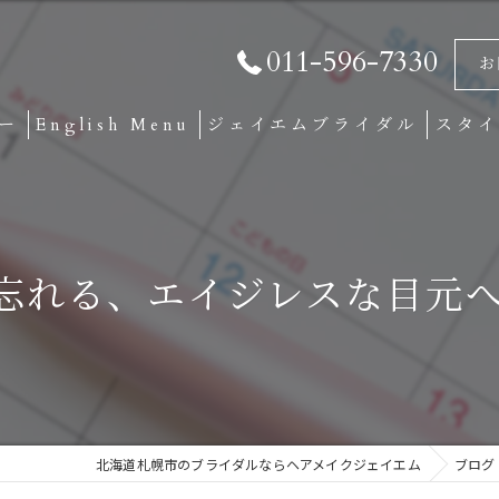
011-596-7330
お
ー
English Menu
ジェイエムブライダル
スタイ
ダルMENU
ジェイエムブライダルの特徴
ヘアメイク
ンタルMENU 白無垢・色打掛
忘れる、エイジレスな目元へ
ブライダルエステ
トMENU
写真
ENU
和装
北海道札幌市のブライダルならヘアメイクジェイエム
ブログ
前撮り・後撮り