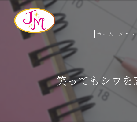
ホーム
メニュ
ブライ
和装レ
笑ってもシワを
イベン
出張M