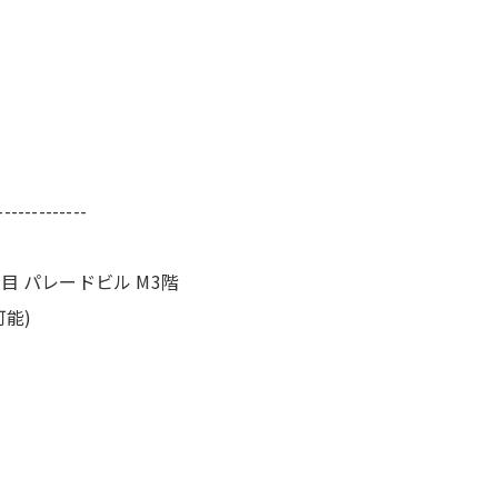
-------------
丁目 パレードビル M3階
可能)