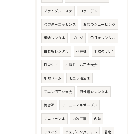
ブライダルエステ
コラーゲン
パウダーエッセンス
お顔のシェービング
和装レンタル
ブログ
色打掛レンタル
白無垢レンタル
花嫁様
化粧のリUP
日常ケア
札幌ドーム花火大会
札幌ドーム
モエレ沼公園
モエレ沼花火大会
男性浴衣レンタル
美容師
リニューアルオープン
リニューアル
内装工事
内装
リメイク
ウェディングフォト
着物