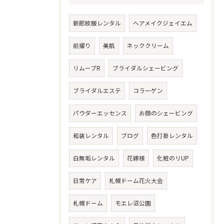
新郎紋服レンタル
ヘアメイクジェイエム
前撮り
美肌
ネッククリーム
リムーブR
ブライダルシェービング
ブライダルエステ
コラーゲン
パウダーエッセンス
お顔のシェービング
和装レンタル
ブログ
色打掛レンタル
白無垢レンタル
花嫁様
化粧のリUP
日常ケア
札幌ドーム花火大会
札幌ドーム
モエレ沼公園